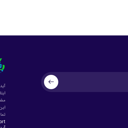
آید
ایتا
مشک
این 
تما
ort
آید