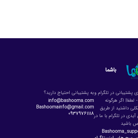
باشما
ی پشتیبانی در تلگرام و
به پشتیبانی احتیاج دارید؟
- لطفا| اگر هرگونه
info@bashooma.com
Bashoomainfo@gmail.com
لی داشتید از طریق
09379761118
آیدی در تلگرام با ما در
س باشید
Bashooma_supp
ی پیج های اینستاگرام