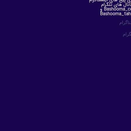
انال های تلگرام
Bashooma_com و
Bashooma_tahs
تاگرام
گرام