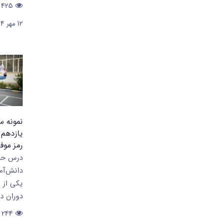
425
12 مهر 1404
نمونه س
یازدهم 
رمز موف
درس حسا
دانش‌آم
یکی از 
دوران د
244