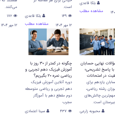
حیاتی برای هر معامله‌ گر
هستند که ب
بلکا قاعدی
است.
می‌کنند.
مشاهده مطلب
149
بلکا قاعدی
172
مشاهده مطلب
12 مهر 1404
12 مهر 1404
ؤالات نهایی حسابان
چگونه در کمتر از ۳۰ روز با
با پاسخ تشریحی؛
آموزش فیزیک دهم تجربی و
قیت در امتحانات
ریاضی نمره ۲۰ بگیریم؟
بان یازدهم برای
دوره آنلاین آموزش فیزیک
وزان رشته ریاضی،
دهم تجربی و ریاضی متوسطه
مهم‌ترین چالش‌های
دوم مقطع دهم با آموزگار
بیرستان است.
مجرب
محبوبه زارعی
437
سینا اعتمادی