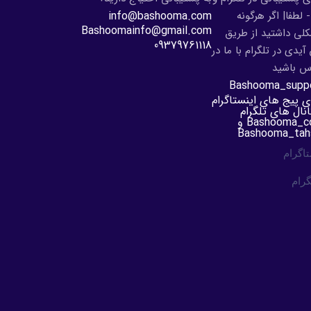
- لطفا| اگر هرگونه
info@bashooma.com
Bashoomainfo@gmail.com
لی داشتید از طریق
09379761118
آیدی در تلگرام با ما در
س باشید
Bashooma_supp
ی پیج های اینستاگرام
انال های تلگرام
Bashooma_com و
Bashooma_tahs
تاگرام
گرام