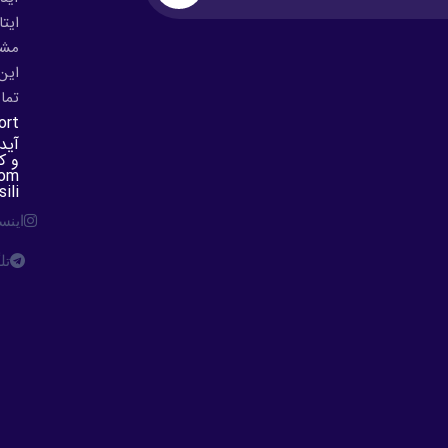
ایتا
مشک
این 
تما
ort
آید
و ک
ili
اینس
تل