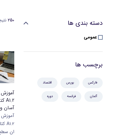
250
نتیج
دسته بندی ها
عمومی
برچسب ها
فارکس
بورس
اقتصاد
آموزش ز
آلمان
فرانسه
دوره
A1.2
آسان و 
آموزش ز
A1.2
ان سطح A1.1 المانی ا