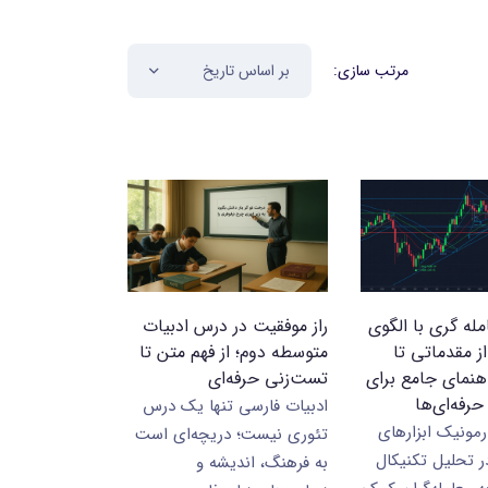
مرتب سازی:
بر اساس تاریخ
له گری با الگوی
راز موفقیت در درس ادبیات
ز مقدماتی تا
متوسطه دوم؛ از فهم متن تا
اهنمای جامع برای
تست‌زنی حرفه‌ای
حرفه‌ای‌ها
ادبیات فارسی تنها یک درس
رمونیک ابزارهای
تئوری نیست؛ دریچه‌ای است
ر تحلیل تکنیکال
به فرهنگ، اندیشه و